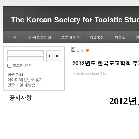
The Korean Society for Taoistic Stu
HOME
한국도교학회
도교학연구
학술활동
자료실
글 수
10
2012년도 한국도교학회 
로그인 유지
http://daoism.kr/xe/582
회원 가입
아이디/비밀번호 찾기
인증 메일 재발송
공지사항
201