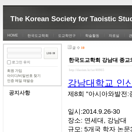
The Korean Society for Taoistic Stu
HOME
한국도교학회
도교학연구
학술활동
자료실
글 수
10
한국도교학회 강남대 종교
로그인 유지
http://daoism.kr/xe/40865
회원 가입
아이디/비밀번호 찾기
강남대학교 인
인증 메일 재발송
공지사항
제8회 "아시아와발전
일시:2014.9.26-30
장소: 연세대, 강남대
규모: 5개국 학자 논문