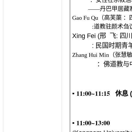
：
女性在宗教活
——
丹巴甲居藏
Gao Fu Qu
（高芙蕖
：
:
道
教驻颜术刍
Xing Fei (
邢
飞
:
四
:
民国时期青
Zhang Hui Min
（张慧
：
佛道教与
▪ 11:00~11:15
休息
▪ 11:00~13:00