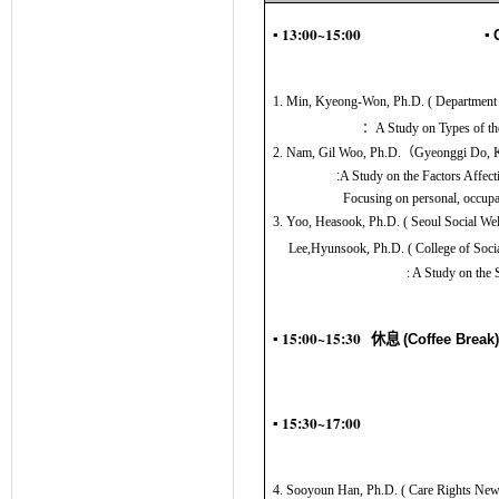
▪ 1
3
:00~1
5
:
0
0
▪
1. Min, Kyeong-Won, Ph.D
.
(
Department 
：
A Study on Types of t
2. Nam, Gil Woo, Ph.D.
（
Gyeonggi Do
,
K
:
A Study on the Factors Affect
Focusing on personal, occupati
3. Yoo, Heasook, Ph.D.
(
Seoul Social Wel
Lee,Hyunsook, Ph.D.
(
College of Soci
:
A Study on the
▪ 15:00~15:30
休息
(Coffee Break
▪ 15:30~17:00
4. Sooyoun Han, Ph.D
. (
Care Rights
New