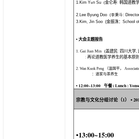
1.Kim Y
u
n Su
(
金仑寿
:
韩国道教
2.
Lee Byung Doo
李秉斗
:
Director
(
3.Kim, Jin Soo
(
金振洙：
School of
▪
大会主题报告
1.
Gai Jian Min
(
盖建民
:
四川大
学
,
再论道教医学养生的基本原
:
2.
Wan Kuok Peng
（温国平，
Associati
：道家与茶养生
▪ 1
2
:00~1
3
:00
(
Lunch :
Yons
午餐
1
▪
20
宗
教与文化分组讨论（
）
▪1
3
:00~1
5
:
00