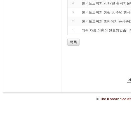
한국도교학회 2012년 춘계학
4
한국도교학회 창립 30주년 행사
3
한국도교학회 홈페이지 공사중(기
2
기존 자료 이전이 완료되었습니
1
목록
©
The Korean Society