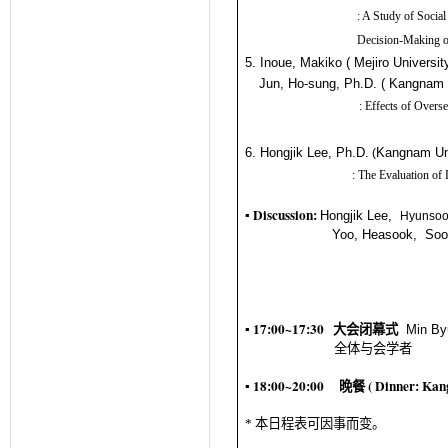
:
A Study of Social
Decision-Making of
5.
Inoue, Makiko
(
Mejiro Universi
Jun, Ho-sung, Ph.D.
(
Kangnam U
:
Effects of Overse
6.
Hongjik Lee, Ph.D.
Kangnam Uni
(
:
The Evaluation of 
Discussion:
▪
Hongjik Lee,
Hyunsoo
Yoo, Heasook,
Soo
▪ 17:00~17:30
大会
闭幕式
Min By
全体与会学者
▪ 18:00~20:00
(
Dinner:
Kang
晚餐
*
本日程表可因事而变。