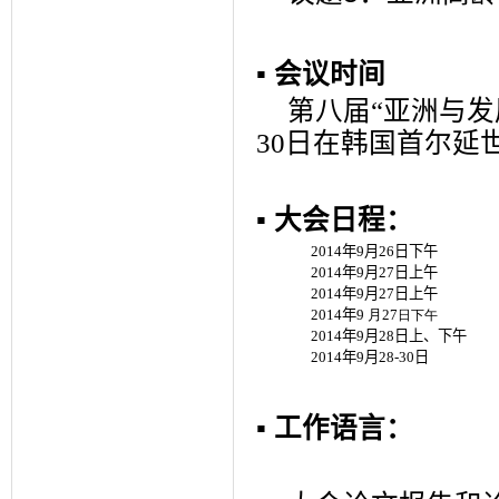
▪
会议时间
第八届“亚洲与发
30
日在韩国首尔延世
▪
大会日程：
2014
年
9
月
26
日下午
2014
年
9
月
27
日上午
2014
年
9
月
27
日上午
2014
年
9
月
27
日下午
2014
年
9
月
28
日上、下午
2014
年
9
月
28-30
日
▪
工作语言：