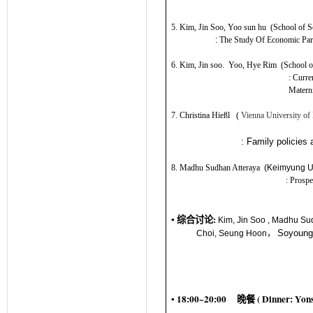
5.
Kim, Jin Soo, Yoo sun hu
(
School of S
:
The Study Of Economic Par
6.
Kim, Jin soo. Yoo, Hye Rim
(
School o
:
Curre
Matern
7.
Christina Hießl
(
Vienna University o
: Family policies
8.
Madhu Sudhan Atteraya
(Keimyung Un
:
Prospe
▪
综合讨论
:
Kim, Jin Soo
,
Madhu Sud
Soyoung
Choi, Seung Hoon
，
▪ 18:00~20:00
(
Dinner:
Yons
晚餐