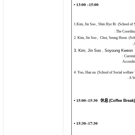
▪ 13:00 ~15:00
1.
Kim, Jin Soo
, S
hin
H
ye
R
i
(
School of 
:
The Coordina
2.
Kim, Jin Soo
,
Choi, Seung Hoon
(
Sch
:
3. Kim, Jin Soo , Soyoung Kweon 
:
Current
Accordi
4.
Yoo, Han na
(
School of Social welfare
:
A S
▪ 15:00~15:30
休息
(Coffee Break
▪ 15:30~17:30