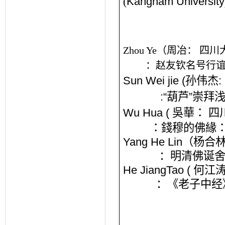
(
Kangnam University
Zhou Ye
（周冶：
四川
：赵友钦名号行
Sun Wei jie (
孙伟杰
:
:“
葫芦
”
崇拜
Wu Hua (
吳華：
四
：錢穆的佛緣
Yang He Lin
（杨合
：
明清佛诞
He JiangTao (
何江
：
《老子中经