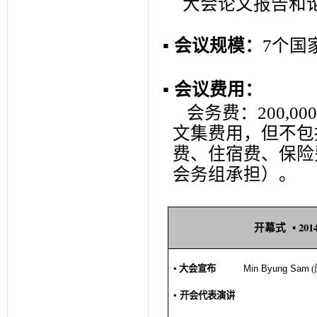
大会论文报告和
▪
会议规模：
7
个国
▪
会议费用：
会务费
：
200
,000
文集费用
，
但不包
费
、
住宿
费
、
保
险
会务组承担
）。
201
▪
开幕式
▪
大会宣布
Min Byung
Sam
(
▪
开会代表演讲