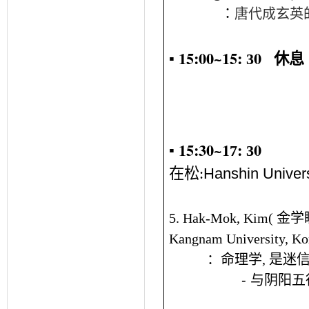
：
唐代成玄英
▪ 1
5
:
00
~1
5
:
0
3
休息
▪ 1
5
:30~
1
:
0
7
3
在松
:
Hanshin Univers
5.
Hak-Mok, Kim(
金
学
Kangnam
U
niversity
,
Ko
：
命理学
,
是
迷
-
与阴阳五