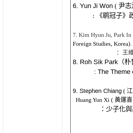
6. Yun Ji Won
(
尹志
:
《
鹖冠子
》
7.
Kim Hyun Ju
,
Park In
Foreign Studies, Korea
)
.
：王
8. Roh Sik Park
（朴
The Theme 
:
9.
Stephen Chiang
(
江
Huang Yun Xi (
黃運喜
：少子化與