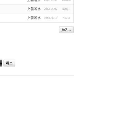
上善若水
上善若水
2013-05-02
90061
上善若水
2013-06-18
73553
쓰기...
취소