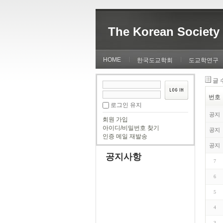
The Korean Society 
HOME
한국도교학회
도교학연구
글 
번호
로그인 유지
공지
회원 가입
아이디/비밀번호 찾기
공지
인증 메일 재발송
공지
공지사항
7
6
5
4
3