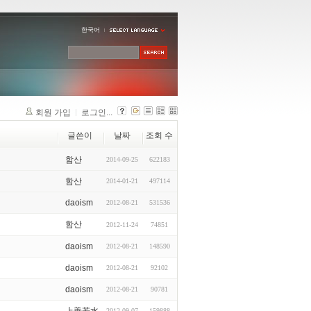
한국어
회원 가입
로그인...
글쓴이
날짜
조회 수
함산
2014-09-25
622183
함산
2014-01-21
497114
daoism
2012-08-21
531536
함산
2012-11-24
74851
daoism
2012-08-21
148590
daoism
2012-08-21
92102
daoism
2012-08-21
90781
2012-09-07
159888