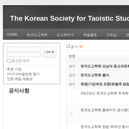
The Korean Society for Taoistic Stu
HOME
한국도교학회
도교학연구
학술활동
자료실
글 수
10
번호
로그인 유지
한국도교학회 강남대 종교와문
공지
회원 가입
아이디/비밀번호 찾기
한국도교학회 홈피
공지
인증 메일 재발송
회원(가입예정 포함)분들께 알립
공지
공지사항
2012년도 한국도교학회 추계
7
한국도교학회 홈페이지 공사중(기
6
한국도교학회 창립 30주년 행사