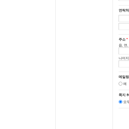
연락
주소
*
읍, 면
나머지
메일링
예
쪽지 
모