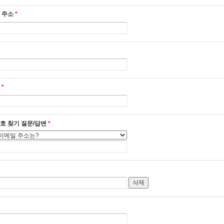
 주소
*
임
*
호 찾기 질문/답변
*