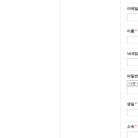
이메일
이름
*
닉네
비밀번
생일
*
소속
*