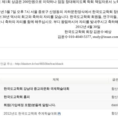
 제1회 상금은 200만원으로 미약하나 점점 창대해지도록 학회 책임자로서 
12년 5월 7일 오후 7시 서울 종로구 신영동의 자하문한정식에서 한국도교학회 창
어 30년 역사의 회고와 축하의 자리를 갖습니다. 한국도교학회 회원들, 연구자들,
니 축하의 자리를 함께 해주십시오. 부디 왕림하시어 자리를 빛내주시고 축하
2012년 4월 30일
한국도교학회 회장 김윤수 배상
김윤수 010-4040-5377, study@insan.co
인글 주소 : http://daoism.kr/xe/465/0be/trackback
제목
글
한국도교학회 강남대 종교와문화 국제학술대회
함산
한국도교학회 홈피
함산
회원(가입예정 포함)분들께 알립니다.
dao
함산
2012년도 한국도교학회 추계학술대회