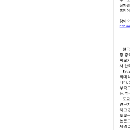
주 소 
전화번호
홈페이
찾아오
http:/
한국
장 중
학교가
서 한
19
희대학
니다.
부족으
는, 
도교
연구자
하고 
도교문
논문으
세워 