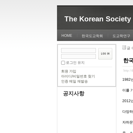
The Korean Society 
HOME
한국도교학회
도교학연구
글 
한국
로그인 유지
http:/
회원 가입
아이디/비밀번호 찾기
198
인증 메일 재발송
이를 
공지사항
2012
다망하
자하문