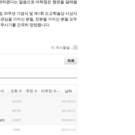
노력하겠다는 말씀으로 마뜩찮은 형편을 달래봅
립 30주년 기념식 및 제1회 도교학술상 시상식
 관심을 가지신 분들, 친분을 가지신 분들 모두
해주시기를 간곡히 앙망합니다.
m
이 게시물을...
목록
쓴이
조회 수
추천 수
비추천 수
날짜
622296
2014-09-25
497196
2014-01-21
ism
531607
2012-08-21
74909
2012-11-24