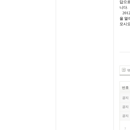
답으로
니다.
20
을 열
모시오
엮
번호
공지
공지
공지
7