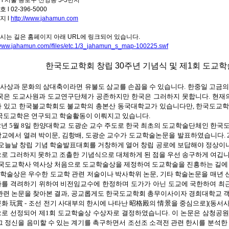
l 서울 종로구 신영동 5-5번지
 l 02-396-5000
지 l
http://www.jahamun.com
시는 길은 홈페이지 아래 URL에 링크되어 있습니다.
/www.jahamun.com//files/etc.1/3_jahamun_s_map-100225.swf
한국도교학회 창립 30주년 기념식 및 제1회 도교
사상과 문화의 삼대축이라면 유불도 삼교를 손꼽을 수 있습니다. 한중일 고금의
국은 도교사원과 도교연구단체가 공존하지만 한국은 그러하지 못합니다. 현재
 있고 한국불교학회도 불교학의 총본산 동국대학교가 있습니다만, 한국도교학
국도교학은 연구되고 학술활동이 이뤄지고 있습니다.
82년 5월 8일 한양대학교 도광순 교수 주도로 한국 최초의 도교학술단체인 한
교에서 열려 박이문, 김항배, 도광순 교수가 도교학술논문을 발표하였습니다. 20
 오늘날 창립 기념 학술발표대회를 거창하게 열어 창립 공로에 보답해야 정상이
로 그러하지 못하고 조촐한 기념식으로 대체하게 된 점을 우선 송구하게 여깁니
한국도교학사 역사상 처음으로 도교학술상을 제정하여 도교학술을 진흥하는 길에 
학술상은 우수한 도교학 관련 저술이나 박사학위 논문, 기타 학술논문을 매년 
를 격려하기 위하여 비전임교수에 한정하며 도가가 아닌 도교에 국한하여 최근
관련 논문을 찾아본 결과, 공교롭게도 한국도교학회 총무이사이자 경희대학교 객
화 玩賞 - 조선 전기 사대부의 한시에 나타난 昭格殿의 情景을 중심으로](동서사상
로 선정되어 제1회 도교학술상 수상자로 결정하였습니다. 이 논문은 삼청공
그 정신을 음미할 수 있는 계기를 촉구하면서 조선조 소격전 관련 한시를 분석한 