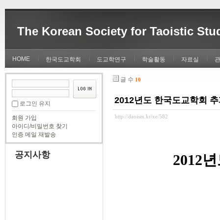
The Korean Society for Taoistic Stu
HOME
한국도교학회
도교학연구
학술활동
자료실
글 수
10
2012년도 한국도교학회 
로그인 유지
http://daoism.kr/xe/582
회원 가입
아이디/비밀번호 찾기
인증 메일 재발송
공지사항
201