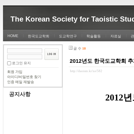
The Korean Society for Taoistic Stu
HOME
한국도교학회
도교학연구
학술활동
자료실
글 수
10
2012년도 한국도교학회 
로그인 유지
http://daoism.kr/xe/582
회원 가입
아이디/비밀번호 찾기
인증 메일 재발송
공지사항
201