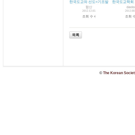
한국도교와 선도=기조발표-한국도교문헌
한국도교학회 2
함산
daoi
2012.12.05
2012.08
조회 수
조회 
4
목록
©
The Korean Society