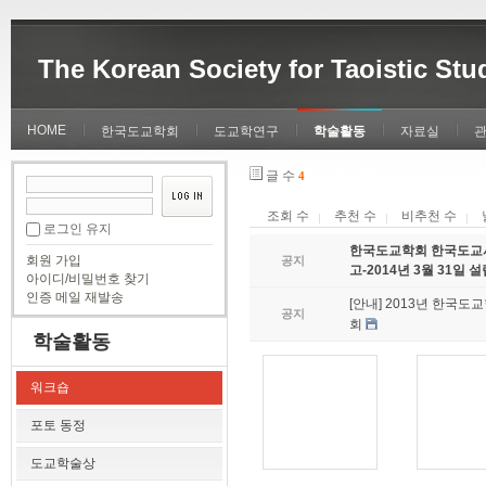
The Korean Society for Taoistic Stu
HOME
한국도교학회
도교학연구
학술활동
자료실
글 수
4
조회 수
추천 수
비추천 수
로그인 유지
한국도교학회 한국도교
회원 가입
공지
고-2014년 3월 31일 
아이디/비밀번호 찾기
인증 메일 재발송
[안내] 2013년 한국
공지
회
학술활동
워크숍
포토 동정
도교학술상