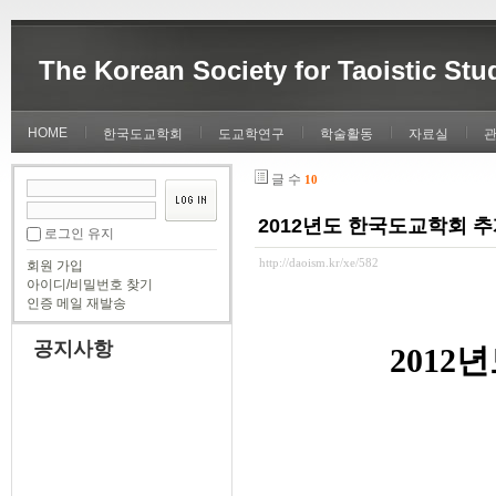
The Korean Society for Taoistic Stu
HOME
한국도교학회
도교학연구
학술활동
자료실
글 수
10
2012년도 한국도교학회 
로그인 유지
http://daoism.kr/xe/582
회원 가입
아이디/비밀번호 찾기
인증 메일 재발송
공지사항
201